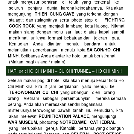
untuk menyusuri perairan di teluk yang terkenal ke
seluruh penjuru dunia karena keindahannya. Kita akan
mengunjungi
THIEN CUNG CAVE
yang terkenal dengan
stalagtit dan stalagnitnya serta photo stop di
FIGHTING
COCK ROCK
yang menjadi lambang kota Halong. Nikmati
makan siang dengan menu sari laut di atas kapal sambil
menikmati uniknya formasi bebatuan dan jejeran gua.
Kemudian Anda diantar menuju bandara untuk
melanjutkan penerbangan menuju kota
SAIGON/HO CHI
MINH.
Setibanya Anda diantar ke hotel untuk beristirahat.
(Makan: pagi / siang / malam)
HARI 04 : HO CHI MINH – CU CHI TUNNEL – HO CHI MINH
Setelah makan pagi di hotel, kita akan menuju keluar kota Ho
Chi Minh kira- kira 2 jam perjalanan yaitu menuju ke
TEROWONGAN CU CHI
yang dibangun oleh orang-
orang Vietnam sebagai persembunyian mereka semasa
perang. Anda akan merasakan sendiri bagaimana
misteriusnya terowongan bawah tanah ini. Kemudian, kita
akan melewati
REUNIFICATION
PALACE
, mengunjungi
WAR MUSEUM,
photostop
NOTREDAME CATHEDRAL
yang merupakan gereja Katholik pertama yang dibangun