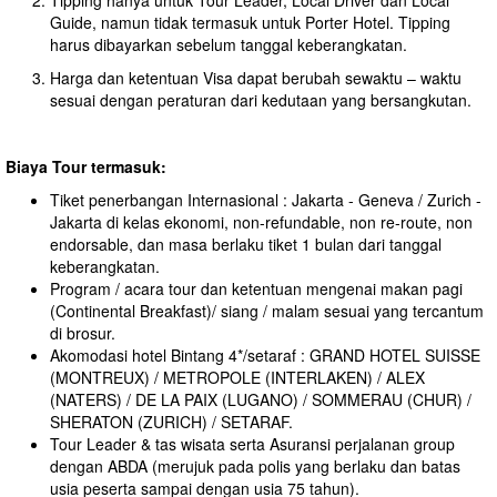
Tipping hanya untuk Tour Leader, Local Driver dan Local
Guide, namun tidak termasuk untuk Porter Hotel. Tipping
harus dibayarkan sebelum tanggal keberangkatan.
Harga dan ketentuan Visa dapat berubah sewaktu – waktu
sesuai dengan peraturan dari kedutaan yang bersangkutan.
Biaya Tour termasuk:
Tiket penerbangan Internasional : Jakarta - Geneva / Zurich -
Jakarta di kelas ekonomi, non-refundable, non re-route, non
endorsable, dan masa berlaku tiket 1 bulan dari tanggal
keberangkatan.
Program / acara tour dan ketentuan mengenai makan pagi
(Continental Breakfast)/ siang / malam sesuai yang tercantum
di brosur.
Akomodasi hotel Bintang 4*/setaraf : GRAND HOTEL SUISSE
(MONTREUX) / METROPOLE (INTERLAKEN) / ALEX
(NATERS) / DE LA PAIX (LUGANO) / SOMMERAU (CHUR) /
SHERATON (ZURICH) / SETARAF.
Tour Leader & tas wisata serta Asuransi perjalanan group
dengan ABDA (merujuk pada polis yang berlaku dan batas
usia peserta sampai dengan usia 75 tahun).