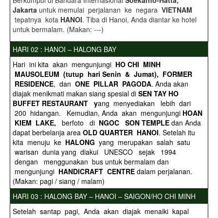
Berkumpul di Bandara Internasional
Soekarno-Hatta,
Jakarta
untuk memulai perjalanan ke negara
VIETNAM
tepatnya kota
HANOI
. Tiba di Hanoi, Anda diantar ke hotel
untuk bermalam. (Makan: ---)
HARI 02 : HANOI – HALONG BAY
Hari ini kita akan mengunjungi
HO CHI MINH
MAUSOLEUM (tutup hari Senin & Jumat), FORMER
RESIDENCE
, dan
ONE PILLAR PAGODA
. Anda akan
diajak menikmati makan siang spesial di
SEN TAY HO
BUFFET RESTAURANT y
ang menyediakan lebih dari
200 hidangan. Kemudian, Anda akan mengunjungi
HOAN
KIEM LAKE,
berfoto di
NGOC SON TEMPLE
dan Anda
dapat berbelanja area
OLD QUARTER HANOI
. Setelah itu
kita menuju ke
HALONG
yang merupakan salah satu
warisan dunia yang diakui UNESCO sejak 1994
dengan menggunakan bus untuk bermalam dan
mengunjungi
HANDICRAFT CENTRE
dalam perjalanan.
(Makan: pagi / siang / malam)
HARI 03 : HALONG BAY – HANOI – SAIGON/HO CHI MINH
Setelah santap pagi, Anda akan diajak menaiki kapal