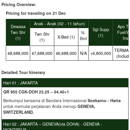
Pricing Overview:
Pricing for traveling on 21 Dec
Anak - Anak (02 - 11 tahun)
Dewasa
Apo Ta
Sgl Supp
Twn Shr
Fuel/W
N-
Twn Shr
(1)
X-Bed (1)
(1)
Ins
Bed
(1)
TERMA
48,688,000
47,688,000
46,688,000
N/A
+6,800,000
(Includ
Detailed
Tour Itinerary
Hari 01 : JAKARTA
QR 955 CGK-DOH 23.25 – 04.40+1
Berkumpul bersama di Bandara Internasional
Soekarno - Hatta
untuk memulai perjalanan Anda menuju
GENEVA,
SWITZERLAND.
Hari 02 : JAKARTA – GENEVA(via DOHA) - GENEVA -
MONTREUX