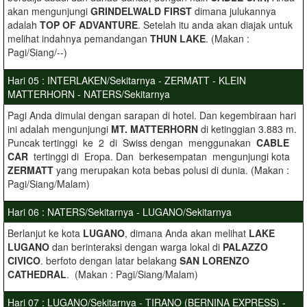
akan mengunjungi
GRINDELWALD FIRST
dimana julukannya
adalah
TOP OF ADVANTURE
. Setelah itu anda akan diajak untuk
melihat indahnya pemandangan
THUN LAKE
. (Makan :
Pagi/Siang/--)
Hari 05 : INTERLAKEN/Sekitarnya - ZERMATT - KLEIN
MATTERHORN - NATERS/Sekitarnya
Pagi Anda dimulai dengan sarapan di hotel. Dan kegembiraan hari
ini adalah mengunjungi
MT. MATTERHORN
di ketinggian 3.883 m.
Puncak tertinggi ke 2 di Swiss dengan menggunakan
CABLE
CAR
tertinggi di Eropa. Dan berkesempatan mengunjungi kota
ZERMATT
yang merupakan kota bebas polusi di dunia. (Makan :
Pagi/Siang/Malam)
Hari 06 : NATERS/Sekitarnya - LUGANO/Sekitarnya
Berlanjut ke kota
LUGANO
, dimana Anda akan melihat
LAKE
LUGANO
dan berinteraksi dengan warga lokal di
PALAZZO
CIVICO
. berfoto dengan latar belakang
SAN LORENZO
CATHEDRAL
. (Makan : Pagi/Siang/Malam)
Hari 07 : LUGANO/Sekitarnya - TIRANO (BERNINA EXPRESS) -