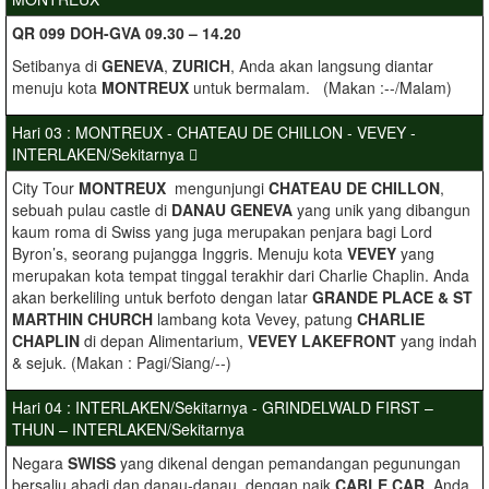
QR 099 DOH-GVA 09.30 – 14.20
Setibanya di
GENEVA
,
ZURICH
, Anda akan langsung diantar
menuju kota
MONTREUX
untuk bermalam. (Makan :--/Malam)
Hari 03 : MONTREUX - CHATEAU DE CHILLON - VEVEY -
INTERLAKEN/Sekitarnya 
City Tour
MONTREUX
mengunjungi
CHATEAU DE CHILLON
,
sebuah pulau castle di
DANAU GENEVA
yang unik yang dibangun
kaum roma di Swiss yang juga merupakan penjara bagi Lord
Byron’s, seorang pujangga Inggris. Menuju kota
VEVEY
yang
merupakan kota tempat tinggal terakhir dari Charlie Chaplin. Anda
akan berkeliling untuk berfoto dengan latar
GRANDE PLACE & ST
MARTHIN CHURCH
lambang kota Vevey, patung
CHARLIE
CHAPLIN
di depan Alimentarium,
VEVEY LAKEFRONT
yang indah
& sejuk. (Makan : Pagi/Siang/--)
Hari 04 : INTERLAKEN/Sekitarnya - GRINDELWALD FIRST –
THUN – INTERLAKEN/Sekitarnya
Negara
SWISS
yang dikenal dengan pemandangan pegunungan
bersalju abadi dan danau-danau, dengan naik
CABLE CAR,
Anda