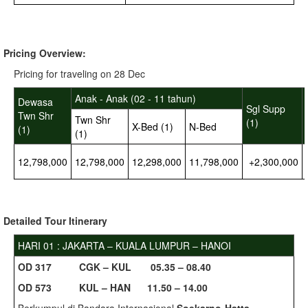
Pricing Overview:
Pricing for traveling on 28 Dec
Anak - Anak (02 - 11 tahun)
Dewasa
Sgl Supp
Twn Shr
Twn Shr
(1)
X-Bed (1)
N-Bed
(1)
(1)
12,798,000
12,798,000
12,298,000
11,798,000
+2,300,000
Detailed
Tour Itinerary
HARI 01 : JAKARTA – KUALA LUMPUR – HANOI
O
D 317 CGK – KUL 05.35 – 08.40
O
D 573 KUL – HAN 11.50 – 14.00