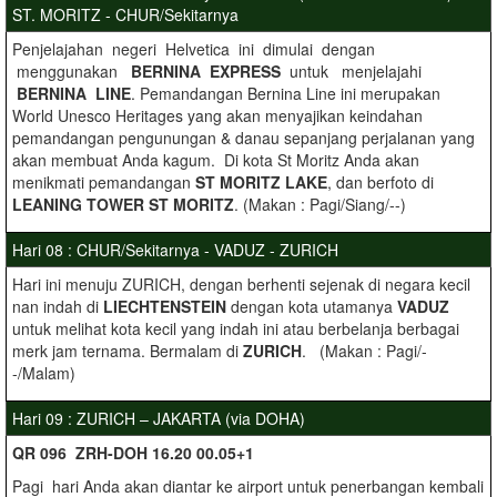
ST. MORITZ - CHUR/Sekitarnya
Penjelajahan negeri Helvetica ini dimulai dengan
menggunakan
BERNINA EXPRESS
untuk menjelajahi
BERNINA LINE
. Pemandangan Bernina Line ini merupakan
World Unesco Heritages yang akan menyajikan keindahan
pemandangan pengunungan & danau sepanjang perjalanan yang
akan membuat Anda kagum. Di kota St Moritz Anda akan
menikmati pemandangan
ST MORITZ LAKE
, dan berfoto di
LEANING TOWER ST MORITZ
. (Makan : Pagi/Siang/--)
Hari 08 : CHUR/Sekitarnya - VADUZ - ZURICH
Hari ini menuju ZURICH, dengan berhenti sejenak di negara kecil
nan indah di
LIECHTENSTEIN
dengan kota utamanya
VADUZ
untuk melihat kota kecil yang indah ini atau berbelanja berbagai
merk jam ternama. Bermalam di
ZURICH
. (Makan : Pagi/-
-/Malam)
Hari 09 : ZURICH – JAKARTA (via DOHA)
QR 096 ZRH-DOH 16.20 00.05+1
Pagi hari Anda akan diantar ke airport untuk penerbangan kembali