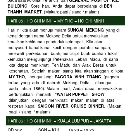
pada saat kolonial Perancis, dan
GENERAL POST OFFICE
BUILDING
. Sore hari, Anda dapat berbelanja di
BEN
THANH MARKET.
(Makan: pagi / siang / malam)
HARI 05 : HO CHI MINH – MY THO – HO CHI MINH
Hari ini kita akan menuju muara
SUNGAI MEKONG
yang di
kenal dengan nama Mekong Delta untuk menyaksikan
keunikan kehidupan penduduk setempat. Kita akan
menyusuri kanal kanal kecil dengan perahu sampan,
melewati perkebunan buah,mencicipi buah-buahan lokal
kemudian mengunjungi Petenakan Lebah Madu, di sana
kita dapat menikmati Teh Madu dan Arak Beras untuk
kesehatan. Setelah makan siang kita akan singgah di kota
MY THO
, mengunjungi
PAGODA VINH TRANG
(pagoda
tertua yang ada di daerah Mekong Delta – dibangun
pada tahun 1860). Malam hari, Anda dapat menyaksikan
pertunjukkan menarik
“WATER PUPPET SHOW”
dilanjutkan dengan menikmati makan malam di atas
restoran kapal
SAIGON RIVER CRUISE DINNER
. (Makan:
pagi / siang / malam)
HARI 06 : HO CHI MINH – KUALA LUMPUR – JAKARTA
O
D 562 SGN – KUL 16.20 – 19.25