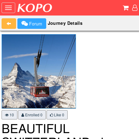
Journey Details
Forum
10
Enrolled 0
Like
0
BEAUTIFUL