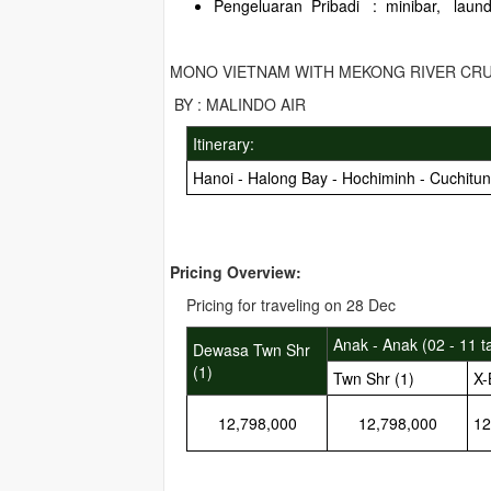
Pengeluaran Pribadi : minibar, laund
MONO VIETNAM WITH MEKONG RIVER CRUISE S
BY : MALINDO AIR
Itinerary:
Hanoi - Halong Bay - Hochiminh - Cuchitun
Pricing Overview:
Pricing for traveling on 28 Dec
Anak - Anak (02 - 11 t
Dewasa Twn Shr
(1)
Twn Shr (1)
X-
12,798,000
12,798,000
12