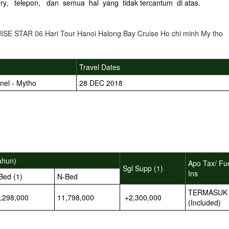
ry, telepon, dan semua hal yang tidak tercantum di atas.
TAR 06 Hari Tour Hanoi Halong Bay Cruise Ho chi minh My tho
Travel Dates
nel - Mytho
28 DEC 2018
ahun)
Apo Tax/ Fu
Sgl Supp (1)
Ins
Bed (1)
N-Bed
TERMASUK
,298,000
11,798,000
+2,300,000
(Included)