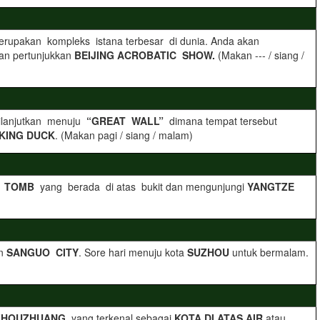
rupakan kompleks istana terbesar di dunia. Anda akan
an pertunjukkan
BEIJING ACROBATIC SHOW.
(Makan --- / siang /
dilanjutkan menuju
“GREAT WALL”
dimana tempat tersebut
KING DUCK
. (Makan pagi / siang / malam)
L TOMB
yang berada di atas bukit dan mengunjungi
YANGTZE
n
SANGUO CITY
. Sore hari menuju kota
SUZHOU
untuk bermalam.
ZHOUZHUANG
, yang terkenal sebagai
KOTA DI ATAS AIR
atau