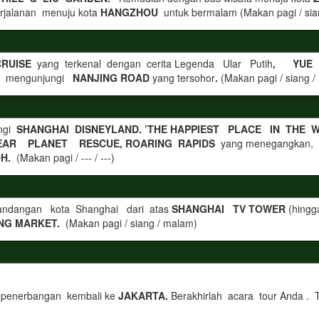
rjalanan menuju kota
HANGZHOU
untuk bermalam (Makan pagi / sia
CRUISE
yang terkenal dengan cerita Legenda Ular Putih
, YUE 
a mengunjungi
NANJING ROAD
yang tersohor
.
(Makan pagi / siang 
ungi
SHANGHAI DISNEYLAND. ’THE HAPPIEST PLACE IN THE 
EAR PLANET RESCUE, ROARING RAPIDS
yang menegangkan,
OH.
(Makan pagi / --- / ---)
mandangan kota Shanghai dari atas
SHANGHAI TV TOWER
(hingg
NG MARKET.
(Makan pagi / siang / malam)
uk penerbangan kembali ke
JAKARTA.
Berakhirlah acara tour Anda . T