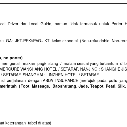
al Driver dan Local Guide, namun tidak termasuk untuk Porter Ho
an GA: JKT-PEK//PVG-JKT kelas ekonomi (Non-refundable, Non-rerout
, no porter)
mengenai makan pagi/ siang / malam sesuai yang tercantum di br
NG : MERCURE WANSHANG HOTEL / SETARAF, NANJING : SHANGHE J
/ SETARAF, SHANGHAI : LINZHEN HOTEL / SETARAF
ansi perjalanan dengan ABDA INSURANCE (merujuk pada polis yang 
emerintah (Foot Massage, Baoshutang,
Ja
d
e
, Teapot, Pearl, Silk
ihat keterangan tabel di atas)