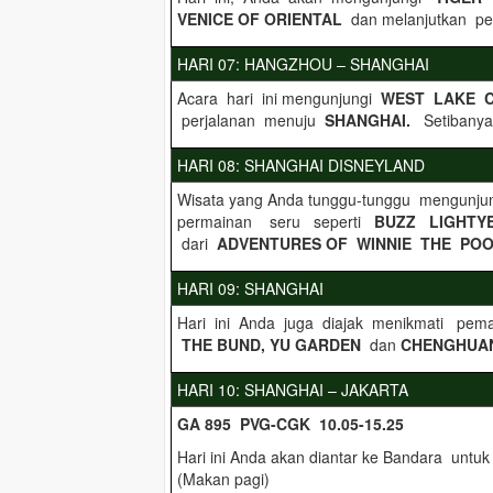
VENICE OF ORIENTAL
dan melanjutkan pe
HARI 07: HANGZHOU – SHANGHAI
Acara hari ini mengunjungi
WEST LAKE 
perjalanan menuju
SHANGHAI.
Setibany
HARI 08: SHANGHAI DISNEYLAND
Wisata yang Anda tunggu-tunggu mengunj
permainan seru seperti
BUZZ LIGHTY
dari
ADVENTURES OF WINNIE THE PO
HARI 09: SHANGHAI
Hari ini Anda juga diajak menikmati pe
THE BUND, YU GARDEN
dan
CHENGHUA
HARI 10: SHANGHAI – JAKARTA
GA 895 PVG-CGK 10.05-15.25
Hari ini Anda akan diantar ke Bandara unt
(Makan pagi)