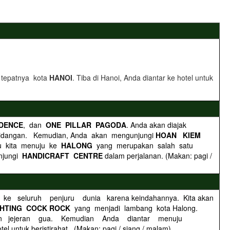
M
tepatnya kota
HANOI
. Tiba di Hanoi, Anda diantar ke hotel untuk
IDENCE
, dan
ONE PILLAR PAGODA
. Anda akan diajak
hidangan. Kemudian, Anda akan mengunjungi
HOAN KIEM
itu kita menuju ke
HALONG
yang merupakan salah satu
njungi
HANDICRAFT CENTRE
dalam perjalanan. (Makan: pagi /
l ke seluruh penjuru dunia karena keindahannya. Kita akan
GHTING COCK ROCK
yang menjadi lambang kota Halong.
an dan jejeran gua. Kemudian Anda diantar menuju
tel untuk beristirahat. (Makan: pagi / siang / malam)