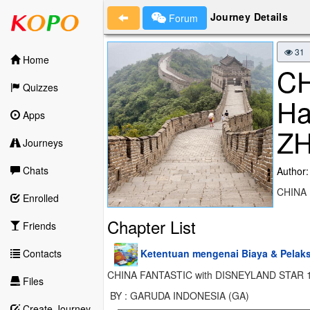
Journey Details
Forum
31
Home
CH
Quizzes
Ha
Apps
Z
Journeys
Chats
Author:
CHINA
Enrolled
Chapter List
Friends
Ketentuan mengenai Biaya & Pelak
Contacts
CHINA FANTASTIC with DISNEYLAND STAR
Files
BY : GARUDA INDONESIA (GA)
Create Journey