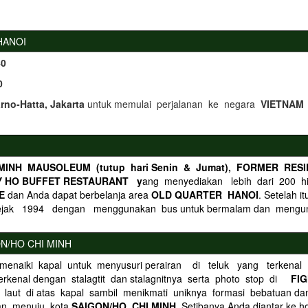
HANOI
0
0
rno-Hatta, Jakarta
untuk memulai perjalanan ke negara
VIETNA
MINH MAUSOLEUM (tutup hari Senin & Jumat), FORMER RES
Y HO BUFFET RESTAURANT y
ang menyediakan lebih dari 200 
LE
dan Anda dapat berbelanja area
OLD QUARTER HANOI
. Setelah 
ejak 1994 dengan menggunakan bus untuk bermalam dan mengu
ON/HO CHI MINH
 menaiki kapal untuk menyusuri perairan di teluk yang terkena
erkenal dengan stalagtit dan stalagnitnya serta photo stop di
FI
i laut di atas kapal sambil menikmati uniknya formasi bebatu
an menuju kota
SAIGON/HO CHI MINH.
Setibanya Anda diantar ke ho