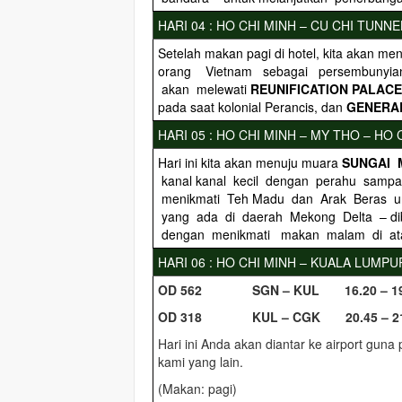
HARI 04 : HO CHI MINH – CU CHI TUNNE
Setelah makan pagi di hotel, kita akan m
orang Vietnam sebagai persembunyian m
akan melewati
REUNIFICATION
PALACE
pada saat kolonial Perancis, dan
GENERAL
HARI 05 : HO CHI MINH – MY THO – HO 
Hari ini kita akan menuju muara
SUNGAI
kanal kanal kecil dengan perahu sampa
menikmati Teh Madu dan Arak Beras un
yang ada di daerah Mekong Delta – d
dengan menikmati makan malam di ata
HARI 06 : HO CHI MINH – KUALA LUMPU
O
D 562 SGN – KUL 16.20 – 19
O
D 318 KUL – CGK 20.45 – 21
Hari ini Anda akan diantar ke airport gu
kami yang lain.
(Makan: pagi)