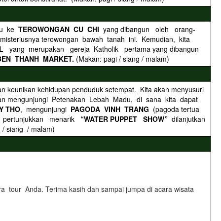
uju ke
TEROWONGAN CU CHI
yang dibangun oleh orang-
steriusnya terowongan bawah tanah ini. Kemudian, kita
AL
yang merupakan gereja Katholik pertama yang dibangun
BEN THANH MARKET.
(Makan: pagi / siang / malam)
an keunikan kehidupan penduduk setempat. Kita akan menyusuri
ian mengunjungi Petenakan Lebah Madu, di sana kita dapat
Y THO
, mengunjungi
PAGODA VINH TRANG
(pagoda tertua
n pertunjukkan menarik
“WATER PUPPET SHOW”
dilanjutkan
 / siang / malam)
ra tour Anda. Terima kasih dan sampai jumpa di acara wisata