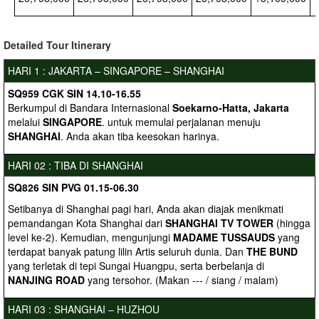
Detailed
Tour Itinerary
HARI 1 : JAKARTA – SINGAPORE – SHANGHAI
SQ959 CGK SIN 14.10-16.55
Berkumpul di Bandara Internasional
Soekarno-Hatta, Jakarta
melalui
SINGAPORE
. untuk memulai perjalanan menuju
SHANGHAI
. Anda akan tiba keesokan harinya.
HARI 02 : TIBA DI SHANGHAI
SQ826 SIN PVG 01.15-06.30
Setibanya di Shanghai pagi hari, Anda akan diajak menikmati
pemandangan Kota Shanghai dari
SHANGHAI TV TOWER
(hingga
level ke-2). Kemudian, mengunjungi
MADAME TUSSAUDS
yang
terdapat banyak patung lilin Artis seluruh dunia. Dan
THE BUND
yang terletak di tepi Sungai Huangpu, serta berbelanja di
NANJING ROAD
yang tersohor. (Makan --- / siang / malam)
HARI 03 : SHANGHAI – HUZHOU