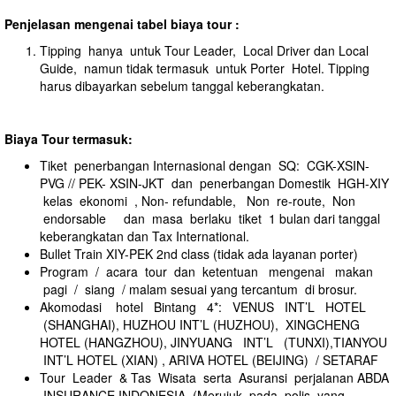
Penjelasan mengenai tabel biaya tour :
Tipping hanya untuk Tour Leader, Local Driver dan Local
Guide, namun tidak termasuk untuk Porter Hotel. Tipping
harus dibayarkan sebelum tanggal keberangkatan.
Biaya Tour termasuk:
Tiket penerbangan Internasional dengan SQ: CGK-XSIN-
PVG // PEK- XSIN-JKT dan penerbangan Domestik HGH-XIY
kelas ekonomi , Non- refundable, Non re-route, Non
endorsable dan masa berlaku tiket 1 bulan dari tanggal
keberangkatan dan Tax International.
Bullet Train XIY-PEK 2nd class (tidak ada layanan porter)
Program / acara tour dan ketentuan mengenai makan
pagi / siang / malam sesuai yang tercantum di brosur.
Akomodasi hotel Bintang 4*: VENUS INT’L HOTEL
(SHANGHAI), HUZHOU INT’L (HUZHOU), XINGCHENG
HOTEL (HANGZHOU), JINYUANG INT’L (TUNXI),TIANYOU
INT’L HOTEL (XIAN) , ARIVA HOTEL (BEIJING) / SETARAF
Tour Leader & Tas Wisata serta Asuransi perjalanan ABDA
INSURANCE INDONESIA. (Merujuk pada polis yang