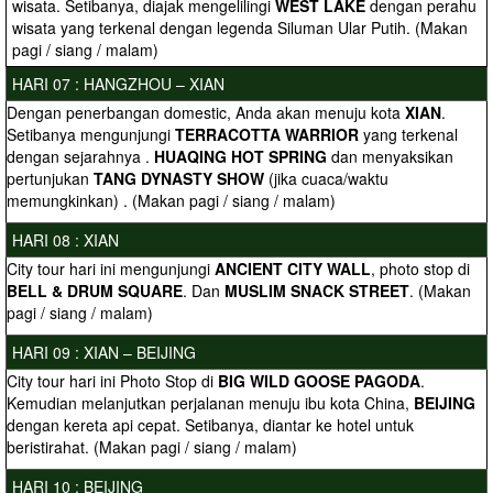
wisata. Setibanya, diajak mengelilingi
WEST LAKE
dengan perahu
wisata yang terkenal dengan legenda Siluman Ular Putih. (Makan
pagi / siang / malam)
HARI 07 : HANGZHOU – XIAN
Dengan penerbangan domestic, Anda akan menuju kota
XIAN
.
Setibanya mengunjungi
TERRACOTTA WARRIOR
yang terkenal
dengan sejarahnya .
HUAQING
HOT SPRING
dan menyaksikan
pertunjukan
TANG DYNASTY SHOW
(jika cuaca/waktu
memungkinkan) . (Makan pagi / siang / malam)
HARI 08 : XIAN
City tour hari ini mengunjungi
ANCIENT CITY WALL
, photo stop di
BELL & DRUM SQUARE
. Dan
MUSLIM SNACK STREET
. (Makan
pagi / siang / malam)
HARI 09 : XIAN – BEIJING
City tour hari ini Photo Stop di
BIG WILD GOOSE PAGODA
.
Kemudian melanjutkan perjalanan menuju ibu kota China,
BEIJING
dengan kereta api cepat. Setibanya, diantar ke hotel untuk
beristirahat. (Makan pagi / siang / malam)
HARI 10 : BEIJING