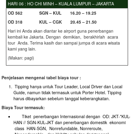
HARI 06 : HO CHI MINH – KUALA LUMPUR – JAKARTA
O
D 562 SGN – KUL 16.20 – 19.25
O
D 318 KUL – CGK 20.45 – 21.50
Hari ini Anda akan diantar ke airport guna penerbangan
kembali ke Jakarta. Dengan demikian, berakhirlah acara
tour Anda. Terima kasih dan sampai jumpa di acara wisata
kami yang lain.
(Makan: pagi)
Penjelasan mengenai tabel biaya tour :
Tipping hanya untuk Tour Leader, Local Driver dan Local
Guide, namun tidak termasuk untuk Porter Hotel. Tipping
harus dibayarkan sebelum tanggal keberangkatan.
Biaya Tour termasuk:
Tiket penerbangan Internasional dengan OD: JKT-*KUL-
HAN // SGN-KUL-JKT dan penerbangan domestik ekonomi
class HAN-SGN, Nonrefundable, Nonreroute,