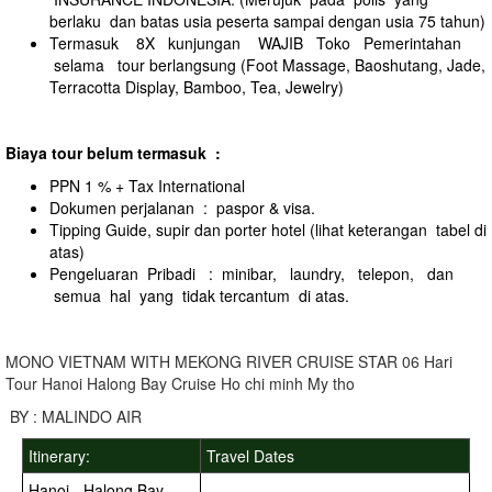
berlaku dan batas usia peserta sampai dengan usia 75 tahun)
Termasuk 8X kunjungan WAJIB Toko Pemerintahan
selama tour berlangsung (Foot Massage, Baoshutang, Jade,
Terracotta Display, Bamboo, Tea, Jewelry)
B
iaya tour belum termasuk :
PPN 1 % + Tax International
Dokumen perjalanan : paspor & visa.
Tipping Guide, supir dan porter hotel (lihat keterangan tabel di
atas)
Pengeluaran Pribadi : minibar, laundry, telepon, dan
semua hal yang tidak tercantum di atas.
MONO VIETNAM WITH MEKONG RIVER CRUISE STAR 06 Hari
Tour Hanoi Halong Bay Cruise Ho chi minh My tho
BY : MALINDO AIR
Itinerary:
Travel Dates
Hanoi - Halong Bay -