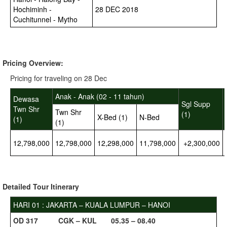
Hochiminh -
28 DEC 2018
Cuchitunnel - Mytho
Pricing Overview:
Pricing for traveling on 28 Dec
Anak - Anak (02 - 11 tahun)
Dewasa
Sgl Supp
Twn Shr
Twn Shr
(1)
X-Bed (1)
N-Bed
(1)
(1)
12,798,000
12,798,000
12,298,000
11,798,000
+2,300,000
Detailed
Tour Itinerary
HARI 01 : JAKARTA – KUALA LUMPUR – HANOI
O
D 317 CGK – KUL 05.35 – 08.40