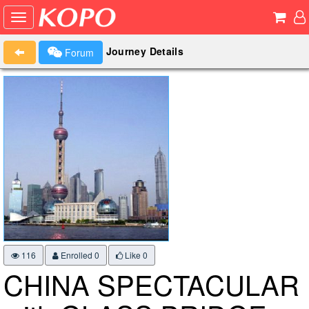
Journey Details
Forum
116
Enrolled 0
Like
0
CHINA SPECTACULAR