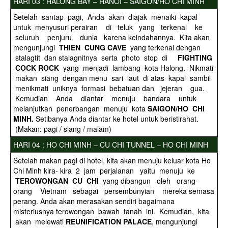
HARI 03 : HALONG BAY – HANOI – SAIGON/HO CHI MINH
Setelah santap pagi, Anda akan diajak menaiki kapal
untuk menyusuri perairan di teluk yang terkenal ke
seluruh penjuru dunia karena keindahannya. Kita akan
mengunjungi
THIEN CUNG CAVE
yang terkenal dengan
stalagtit dan stalagnitnya serta photo stop di
FIGHTING
COCK ROCK
yang menjadi lambang kota Halong. Nikmati
makan siang dengan menu sari laut di atas kapal sambil
menikmati uniknya formasi bebatuan dan jejeran gua.
Kemudian Anda diantar menuju bandara untuk
melanjutkan penerbangan menuju kota
SAIGON/HO CHI
MINH.
Setibanya Anda diantar ke hotel untuk beristirahat.
(Makan: pagi / siang / malam)
HARI 04 : HO CHI MINH – CU CHI TUNNEL – HO CHI MINH
Setelah makan pagi di hotel, kita akan menuju keluar kota Ho
Chi Minh kira- kira 2 jam perjalanan yaitu menuju ke
TEROWONGAN CU CHI
yang dibangun oleh orang-
orang Vietnam sebagai persembunyian mereka semasa
perang. Anda akan merasakan sendiri bagaimana
misteriusnya terowongan bawah tanah ini. Kemudian, kita
akan melewati
REUNIFICATION
PALACE
, mengunjungi