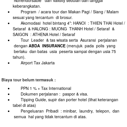
Nonendorsable dan Validity sebulan dari tanggal
keberangkatan.
Program / acara tour dan Makan Pagi / Siang / Malam
sesuai yang tercantum di brosur.
Akomodasi hotel bintang 4*: HANOI : THIEN THAI Hotel /
Setaraf & HALONG : MUONG THANH Hotel / Setaraf &
SAIGON : ATHENA Hotel / Setaraf
Tour Leader & tas wisata serta Asuransi perjalanan
dengan
ABDA INSURANCE
(merujuk pada polis yang
berlaku dan batas usia peserta sampai dengan usia 75
tahun).
Airport Tax Jakarta
B
iaya tour belum termasuk :
PPN 1 % + Tax International
Dokumen perjalanan : paspor & visa.
Tipping Guide, supir dan porter hotel (lihat keterangan
tabel di atas)
Pengeluaran Pribadi : minibar, laundry, telepon, dan
semua hal yang tidak tercantum di atas.