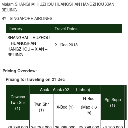
Malam SHANGHAI HUZHOU HUANGSHAN HANGZHOU XIAN
BEIJING
BY : SINGAPORE AIRLINES
Itinerary:
Travel Dates
SHANGHAI – HUZHOU
– HUANGSHAN –
21 Dec 2018
HANGZHOU – XIAN –
BEIJING
Pricing Overview:
Pricing for traveling on 21 Dec
Anak - Anak (02 - 11 tahun)
Dewasa
N-Bed
Sgl Supp
Twn Shr
Twn Shr
(1)
X-Bed (1)
(Max < 6
(1)
(1)
th)
26,798,000
26,798,000
26,798,000
25,798,000
+3,100,000