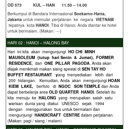
O
D 573 KUL – HAN 11.50 – 14.00
Berkumpul di Bandara Internasional
Soekarno-Hatta,
Jakarta
untuk memulai perjalanan ke negara
VIETNAM
tepatnya kota
HANOI
. Tiba di Hanoi, Anda diantar ke hotel
untuk bermalam. (Makan: ---)
HARI 02 : HANOI – HALONG BAY
Hari ini kita akan mengunjungi
HO CHI MINH
MAUSOLEUM (tutup hari Senin & Jumat), FORMER
RESIDENCE
, dan
ONE PILLAR PAGODA
. Anda akan
diajak menikmati makan siang spesial di
SEN TAY HO
BUFFET RESTAURANT y
ang menyediakan lebih dari
200 hidangan. Kemudian, Anda akan mengunjungi
HOAN
KIEM LAKE,
berfoto di
NGOC SON TEMPLE
dan Anda
dapat berbelanja area
OLD QUARTER HANOI
. Setelah itu
kita menuju ke
HALONG
yang merupakan salah satu
warisan dunia yang diakui UNESCO sejak 1994
dengan menggunakan bus untuk bermalam dan
mengunjungi
HANDICRAFT CENTRE
dalam perjalanan.
(Makan: pagi / siang / malam)