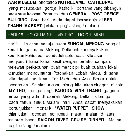
WAR MUSEUM,
photostop
NOTREDAME CATHEDRAL
yang merupakan gereja Katholik pertama yang dibangun
pada saat kolonial Perancis, dan
GENERAL POST OFFICE
BUILDING
. Sore hari, Anda dapat berbelanja di
BEN
THANH MARKET.
(Makan: pagi / siang / malam)
HARI 05 : HO CHI MINH – MY THO – HO CHI MINH
Hari ini kita akan menuju muara
SUNGAI MEKONG
yang di
kenal dengan nama Mekong Delta untuk menyaksikan
keunikan kehidupan penduduk setempat. Kita akan
menyusuri kanal kanal kecil dengan perahu sampan,
melewati perkebunan buah,mencicipi buah-buahan lokal
kemudian mengunjungi Petenakan Lebah Madu, di sana
kita dapat menikmati Teh Madu dan Arak Beras untuk
kesehatan. Setelah makan siang kita akan singgah di kota
MY THO
, mengunjungi
PAGODA VINH TRANG
(pagoda
tertua yang ada di daerah Mekong Delta – dibangun
pada tahun 1860). Malam hari, Anda dapat menyaksikan
pertunjukkan menarik
“WATER PUPPET SHOW”
dilanjutkan dengan menikmati makan malam di atas
restoran kapal
SAIGON RIVER CRUISE DINNER
. (Makan:
pagi / siang / malam)