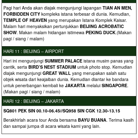
Pagi hari Anda akan diajak mengunjungi lapangan
TIAN AN MEN,
FORBIDDEN CITY
kompleks istana terbesar di dunia. Kemudian,
TEMPLE OF HEAVEN
yang merupakan Istana Komplek Kaisar.
Malam hari menyaksikan pertunjukkan
BEIJING ACROBATIC
SHOW
. Makan malam hidangan istimewa
PEKING DUCK
.(Makan
pagi / siang / malam)
HARI 11 : BEIJING – AIRPORT
Hari ini mengunjungi
SUMMER PALACE
istana musim panas yang
cantik, serta
BIRD’S NEST STADIUM
untuk photo stop. Kemudian
diajak mengunjungi
GREAT WALL
yang merupakan salah satu
objek wisata dari keajaiban dunia. Kemudian diantar ke bandara
untuk penerbangan kembali ke
JAKARTA
melalui
SINGAPORE
.
(Makan pagi / siang / malam)
HARI 12 : BEIJING – JAKARTA
SQ801 PEK SIN 00.10-06.45//SQ958 SIN CGK 12.30-13.15
Berakhirlah acara tour Anda bersama
BAYU BUANA
. Terima kasih
dan sampai jumpa di acara wisata kami yang lain.