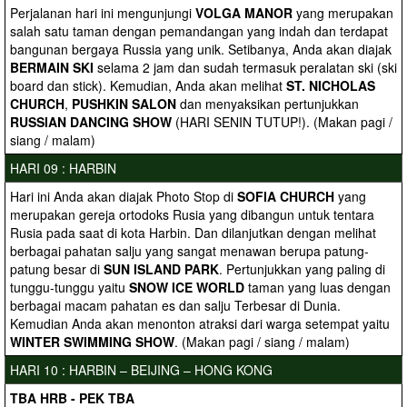
Perjalanan hari ini mengunjungi
VOLGA MANOR
yang merupakan
salah satu taman dengan pemandangan yang indah dan terdapat
bangunan bergaya Russia yang unik. Setibanya, Anda akan diajak
BERMAIN SKI
selama 2 jam dan sudah termasuk peralatan ski (ski
board dan stick). Kemudian, Anda akan melihat
ST.
NICHOLAS
CHURCH
,
PUSHKIN SALON
dan menyaksikan pertunjukkan
RUSSIAN DANCING SHOW
(HARI SENIN TUTUP!). (Makan pagi /
siang / malam)
HARI 09 : HARBIN
Hari ini Anda akan diajak Photo Stop di
SOFIA CHURCH
yang
merupakan gereja ortodoks Rusia yang dibangun untuk tentara
Rusia pada saat di kota Harbin. Dan dilanjutkan dengan melihat
berbagai pahatan salju yang sangat menawan berupa patung-
patung besar di
SUN ISLAND PARK
. Pertunjukkan yang paling di
tunggu-tunggu yaitu
SNOW ICE WORLD
taman yang luas dengan
berbagai macam pahatan es dan salju Terbesar di Dunia.
Kemudian Anda akan menonton atraksi dari warga setempat yaitu
WINTER SWIMMING SHOW
. (Makan pagi / siang / malam)
HARI 10 : HARBIN – BEIJING – HONG KONG
TBA HRB - PEK TBA