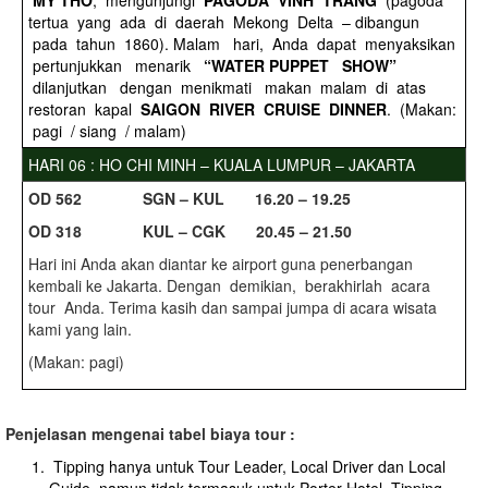
MY THO
, mengunjungi
PAGODA VINH TRANG
(pagoda
tertua yang ada di daerah Mekong Delta – dibangun
pada tahun 1860). Malam hari, Anda dapat menyaksikan
pertunjukkan menarik
“WATER PUPPET SHOW”
dilanjutkan dengan menikmati makan malam di atas
restoran kapal
SAIGON RIVER CRUISE DINNER
. (Makan:
pagi / siang / malam)
HARI 06 : HO CHI MINH – KUALA LUMPUR – JAKARTA
O
D 562 SGN – KUL 16.20 – 19.25
O
D 318 KUL – CGK 20.45 – 21.50
Hari ini Anda akan diantar ke airport guna penerbangan
kembali ke Jakarta. Dengan demikian, berakhirlah acara
tour Anda. Terima kasih dan sampai jumpa di acara wisata
kami yang lain.
(Makan: pagi)
Penjelasan mengenai tabel biaya tour :
Tipping hanya untuk Tour Leader, Local Driver dan Local