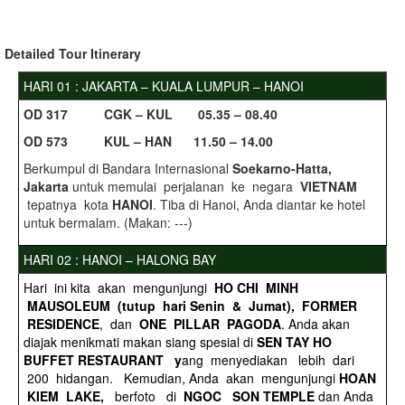
Detailed
Tour Itinerary
HARI 01 : JAKARTA – KUALA LUMPUR – HANOI
O
D 317 CGK – KUL 05.35 – 08.40
O
D 573 KUL – HAN 11.50 – 14.00
Berkumpul di Bandara Internasional
Soekarno-Hatta,
Jakarta
untuk memulai perjalanan ke negara
VIETNAM
tepatnya kota
HANOI
. Tiba di Hanoi, Anda diantar ke hotel
untuk bermalam. (Makan: ---)
HARI 02 : HANOI – HALONG BAY
Hari ini kita akan mengunjungi
HO CHI MINH
MAUSOLEUM (tutup hari Senin & Jumat), FORMER
RESIDENCE
, dan
ONE PILLAR PAGODA
. Anda akan
diajak menikmati makan siang spesial di
SEN TAY HO
BUFFET RESTAURANT y
ang menyediakan lebih dari
200 hidangan. Kemudian, Anda akan mengunjungi
HOAN
KIEM LAKE,
berfoto di
NGOC SON TEMPLE
dan Anda