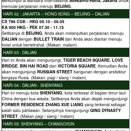
Berkumpul di Bandara Internasional
Soekarno-Hatta, Jakarta
untuk
memulai perjalanan menuju
BEIJING
.
HARI 02 : JAKARTA – HONG KONG – BEIJING – DALIAN
CX 796 CGK - HKG 00.10 - 06.05
KA 900 HKG - PEK 07.30 - 11.15
Setibanya di
BEIJING
, Anda akan melanjutkan perjalanan menuju
DALIAN
dengan
BULLET TRAIN
dan Anda akan diantar menuju
hotel untuk beristirahat. (Makan: malam)
HARI 03 : DALIAN
Hari ini Anda akan mengunjungi,
TIGER BEACH SQUARE
,
LOVE
BRIDGE
,
BIN HAI ROAD
dan
VICTORIA SQUARE
. Kemudian Anda
akan mengunjungi
RUSSIAN STREET
bangunan dengan arsitektur
bergaya Rusia. (Makan: pagi / siang / malam)
HARI 04 : DALIAN - SHENYANG
Hari ini menuju kota
SHENYANG
, kota terbesar di bagian timur laut
China dengan bus wisata. Setibanya Anda akan diajak mengunjungi
FORMER RESIDENCE
ZHANG XUE LIANG
yang terkenal sebagai
salah satu pahlawan. Selanjutnya mengunjungi
QING DYNASTY
STREET
. (Makan pagi / siang / malam)
HARI 05: SHENYANG – CHANGCHUN