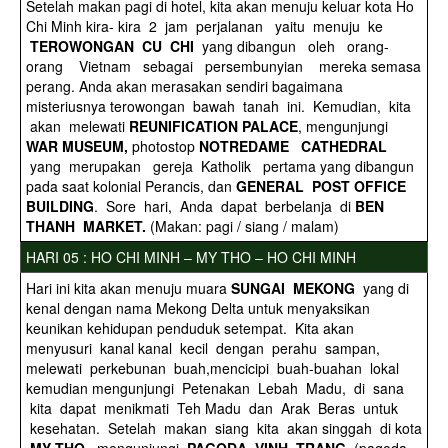
Setelah makan pagi di hotel, kita akan menuju keluar kota Ho
Chi Minh kira- kira 2 jam perjalanan yaitu menuju ke
TEROWONGAN CU CHI
yang dibangun oleh orang-
orang Vietnam sebagai persembunyian mereka semasa
perang. Anda akan merasakan sendiri bagaimana
misteriusnya terowongan bawah tanah ini. Kemudian, kita
akan melewati
REUNIFICATION
PALACE
, mengunjungi
WAR MUSEUM,
photostop
NOTREDAME CATHEDRAL
yang merupakan gereja Katholik pertama yang dibangun
pada saat kolonial Perancis, dan
GENERAL POST OFFICE
BUILDING
. Sore hari, Anda dapat berbelanja di
BEN
THANH MARKET.
(Makan: pagi / siang / malam)
HARI 05 : HO CHI MINH – MY THO – HO CHI MINH
Hari ini kita akan menuju muara
SUNGAI MEKONG
yang di
kenal dengan nama Mekong Delta untuk menyaksikan
keunikan kehidupan penduduk setempat. Kita akan
menyusuri kanal kanal kecil dengan perahu sampan,
melewati perkebunan buah,mencicipi buah-buahan lokal
kemudian mengunjungi Petenakan Lebah Madu, di sana
kita dapat menikmati Teh Madu dan Arak Beras untuk
kesehatan. Setelah makan siang kita akan singgah di kota