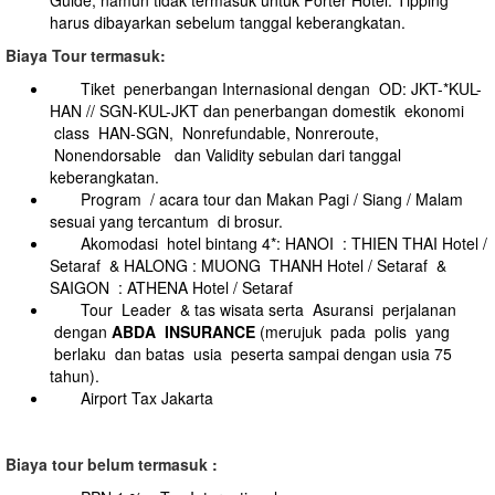
Guide, namun tidak termasuk untuk Porter Hotel. Tipping
harus dibayarkan sebelum tanggal keberangkatan.
Biaya Tour termasuk:
Tiket penerbangan Internasional dengan OD: JKT-*KUL-
HAN // SGN-KUL-JKT dan penerbangan domestik ekonomi
class HAN-SGN, Nonrefundable, Nonreroute,
Nonendorsable dan Validity sebulan dari tanggal
keberangkatan.
Program / acara tour dan Makan Pagi / Siang / Malam
sesuai yang tercantum di brosur.
Akomodasi hotel bintang 4*: HANOI : THIEN THAI Hotel /
Setaraf & HALONG : MUONG THANH Hotel / Setaraf &
SAIGON : ATHENA Hotel / Setaraf
Tour Leader & tas wisata serta Asuransi perjalanan
dengan
ABDA INSURANCE
(merujuk pada polis yang
berlaku dan batas usia peserta sampai dengan usia 75
tahun).
Airport Tax Jakarta
B
iaya tour belum termasuk :