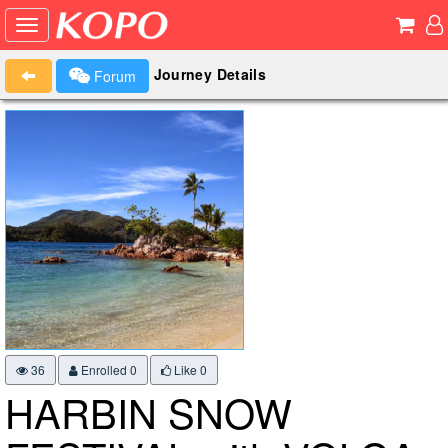
Journey Details
Forum
36
Enrolled 0
Like
0
HARBIN SNOW