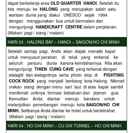
dapat berbelanja area
OLD QUARTER HANOI
. Setelah itu
kita menuju ke
HALONG
yang merupakan salah satu
warisan dunia yang diakui UNESCO sejak 1994
dengan menggunakan bus untuk bermalam dan
mengunjungi
HANDICRAFT CENTRE
dalam perjalanan.
(Makan: pagi / siang / malam)
HARI 03 : HALONG BAY – HANOI – SAIGON/HO CHI MINH
Setelah santap pagi, Anda akan diajak menaiki kapal
untuk menyusuri perairan di teluk yang terkenal ke
seluruh penjuru dunia karena keindahannya. Kita akan
mengunjungi
THIEN CUNG CAVE
yang terkenal dengan
stalagtit dan stalagnitnya serta photo stop di
FIGHTING
COCK ROCK
yang menjadi lambang kota Halong. Nikmati
makan siang dengan menu sari laut di atas kapal sambil
menikmati uniknya formasi bebatuan dan jejeran gua.
Kemudian Anda diantar menuju bandara untuk
melanjutkan penerbangan menuju kota
SAIGON/HO CHI
MINH.
Setibanya Anda diantar ke hotel untuk beristirahat.
(Makan: pagi / siang / malam)
HARI 04 : HO CHI MINH – CU CHI TUNNEL – HO CHI MINH