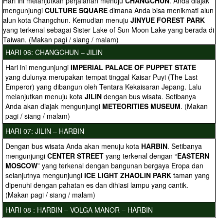
Hari ini melanjutkan perjalanan menuju
CHANGCHUN
. Anda diajak
mengunjungi
CULTURE SQUARE
dimana Anda bisa menikmati alun
alun kota Changchun. Kemudian menuju
JINYUE FOREST PARK
yang terkenal sebagai Sister Lake of Sun Moon Lake yang berada di
Taiwan. (Makan pagi / siang / malam)
HARI 06: CHANGCHUN – JILIN
Hari ini mengunjungi
IMPERIAL PALACE OF PUPPET STATE
yang dulunya merupakan tempat tinggal Kaisar Puyi (The Last
Emperor) yang dibangun oleh Tentara Kekaisaran Jepang. Lalu
melanjutkan menuju kota
JILIN
dengan bus wisata. Setibanya
Anda akan diajak mengunjungi
METEORITIES MUSEUM
. (Makan
pagi / siang / malam)
HARI 07: JILIN – HARBIN
Dengan bus wisata Anda akan menuju kota
HARBIN
. Setibanya
mengunjungi
CENTER STREET
yang terkenal dengan “
EASTERN
MOSCOW
” yang terkenal dengan bangunan bergaya Eropa dan
selanjutnya mengunjungi
ICE LIGHT ZHAOLIN PARK
taman yang
dipenuhi dengan pahatan es dan dihiasi lampu yang cantik.
(Makan pagi / siang / malam)
HARI 08 : HARBIN – VOLGA MANOR – HARBIN