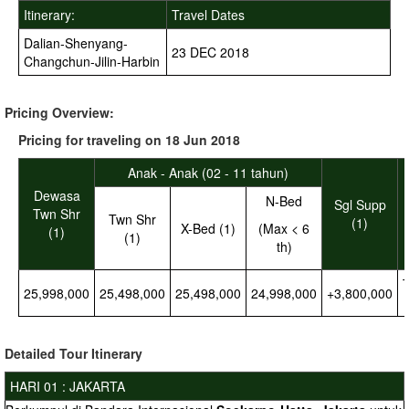
Itinerary:
Travel Dates
Dalian-Shenyang-
23 DEC 2018
Changchun-Jilin-Harbin
Pricing Overview:
Pricing for traveling on 18 Jun 2018
Anak - Anak (02 - 11 tahun)
Dewasa
N-Bed
Sgl Supp
Twn Shr
Twn Shr
(1)
X-Bed (1)
(Max < 6
(1)
(1)
th)
25,998,000
25,498,000
25,498,000
24,998,000
+3,800,000
Detailed
Tour Itinerary
HARI 01 : JAKARTA